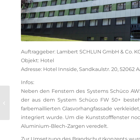
Auftraggeber: Lambert SCHLUN GmbH & Co. K
Objekt: Hotel
Adresse: Hotel Innside, Sandkaulstr. 20, 52062 
Infos:
Neben den Fenstern des Systems Schüco AWS/
der aus dem System Schüco FW 50+ besteht.
DULA Dortmund
farbemaillierten Glasvorhangfassade verkleide
integriert wurde. Um die Kunststofffenster no
Aluminium-Blech-Zargen veredelt.
Zur Umsetzung des Brandschutzkonzepts wur